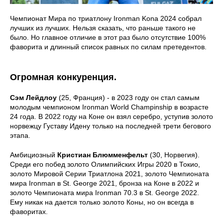
Чемпионат Мира по триатлону Ironman Kona 2024 собрал
лучших из лучших. Нельзя сказать, что раньше такого не
было. Но главное отличие в этот раз было отсутствие 100%
фаворита и длинный список равных по силам претедентов.
Огромная конкуренция.
Сэм Лейдлоу
(25, Франция) - в 2023 году он стал самым
молодым чемпионом Ironman World Champinship в возрасте
24 года. В 2022 году на Коне он взял серебро, уступив золото
норвежцу Густаву Идену только на последней трети бегового
этапа.
Амбициозный
Кристиан Блюмменфельт
(30, Норвегия).
Среди его побед золото Олимпийских Игры 2020 в Токио,
золото Мировой Серии Триатлона 2021, золото Чемпионата
мира Ironman в St. George 2021, бронза на Коне в 2022 и
золото Чемпионата мира Ironman 70.3 в St. George 2022.
Ему никак на дается только золото Коны, но он всегда в
фаворитах.