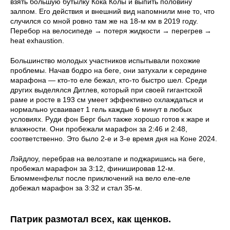
взять большую бутылку Кока Колы и выпить половину
залпом. Его действия и внешний вид напомнили мне то, что
случился со мной ровно там же на 18-м км в 2019 году.
Перебор на велосипеде → потеря жидкости → перегрев →
heat exhaustion.
Большинство молодых участников испытывали похожие
проблемы. Начав бодро на беге, они затухали к середине
марафона — кто-то еле бежал, кто-то быстро шел. Среди
других выделялся Дитлев, который при своей гигантской
раме и росте в 193 см умеет эффективно охлаждаться и
нормально усваивает 1 гель каждые 6 минут в любых
условиях. Руди фон Берг был также хорошо готов к жаре и
влажности. Они пробежали марафон за 2:46 и 2:48,
соответственно. Это было 2-е и 3-е время дня на Коне 2024.
Лэйдлоу, перебрав на велоэтапе и поджаришись на беге,
пробежал марафон за 3:12, финишировав 12-м.
Блюмменфельт после приключений на вело еле-еле
добежал марафон за 3:32 и стал 35-м.
Патрик размотал всех, как щенков.