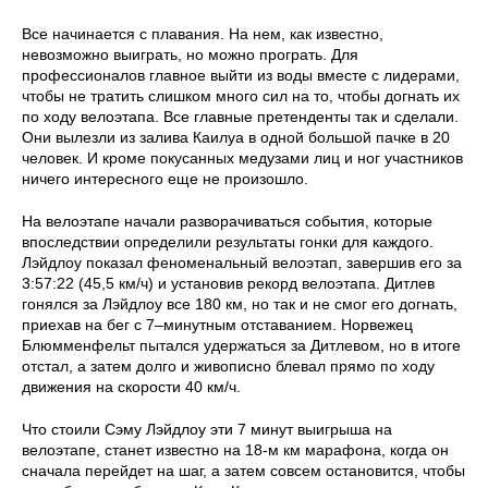
Все начинается с плавания. На нем, как известно,
невозможно выиграть, но можно програть. Для
профессионалов главное выйти из воды вместе с лидерами,
чтобы не тратить слишком много сил на то, чтобы догнать их
по ходу велоэтапа. Все главные претенденты так и сделали.
Они вылезли из залива Каилуа в одной большой пачке в 20
человек. И кроме покусанных медузами лиц и ног участников
ничего интересного еще не произошло.
На велоэтапе начали разворачиваться события, которые
впоследствии определили результаты гонки для каждого.
Лэйдлоу показал феноменальный велоэтап, завершив его за
3:57:22 (45,5 км/ч) и установив рекорд велоэтапа. Дитлев
гонялся за Лэйдлоу все 180 км, но так и не смог его догнать,
приехав на бег с 7–минутным отставанием. Норвежец
Блюмменфельт пытался удержаться за Дитлевом, но в итоге
отстал, а затем долго и живописно блевал прямо по ходу
движения на скорости 40 км/ч.
Что стоили Сэму Лэйдлоу эти 7 минут выигрыша на
велоэтапе, станет известно на 18-м км марафона, когда он
сначала перейдет на шаг, а затем совсем остановится, чтобы