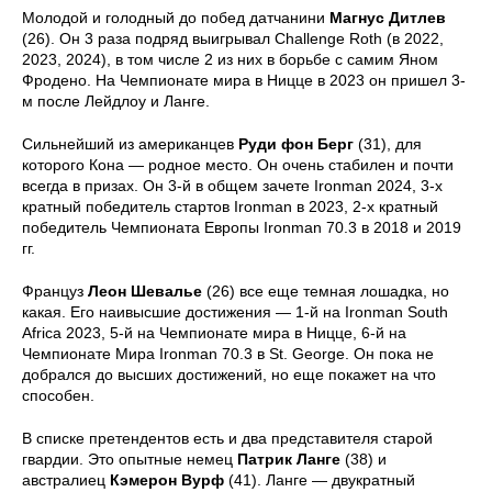
Молодой и голодный до побед датчанини
Магнус Дитлев
(26). Он 3 раза подряд выигрывал Challenge Roth (в 2022,
2023, 2024), в том числе 2 из них в борьбе с самим Яном
Фродено. На Чемпионате мира в Ницце в 2023 он пришел 3-
м после Лейдлоу и Ланге.
Сильнейший из американцев
Руди фон Берг
(31), для
которого Кона — родное место. Он очень стабилен и почти
всегда в призах. Он 3-й в общем зачете Ironman 2024, 3-х
кратный победитель стартов Ironman в 2023, 2-х кратный
победитель Чемпионата Европы Ironman 70.3 в 2018 и 2019
гг.
Француз
Леон Шевалье
(26) все еще темная лошадка, но
какая. Его наивысшие достижения — 1-й на Ironman South
Africa 2023, 5-й на Чемпионате мира в Ницце, 6-й на
Чемпионате Мира Ironman 70.3 в St. George. Он пока не
добрался до высших достижений, но еще покажет на что
способен.
В списке претендентов есть и два представителя старой
гвардии. Это опытные немец
Патрик Ланге
(38) и
австралиец
Кэмерон Вурф
(41). Ланге — двукратный