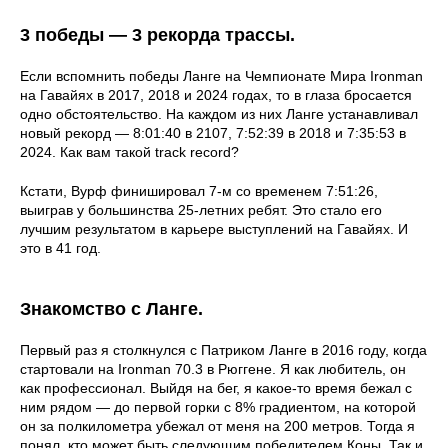
3 победы — 3 рекорда трассы.
Если вспомнить победы Ланге на Чемпионате Мира Ironman
на Гавайях в 2017, 2018 и 2024 годах, то в глаза бросается
одно обстоятельство. На каждом из них Ланге устанавливал
новый рекорд — 8:01:40 в 2107, 7:52:39 в 2018 и 7:35:53 в
2024. Как вам такой track record?
Кстати, Вурф финишировал 7-м со временем 7:51:26,
выиграв у большинства 25-летних ребят. Это стало его
лучшим результатом в карьере выступлений на Гавайях. И
это в 41 год.
Знакомство с Ланге.
Первый раз я столкнулся с Патриком Ланге в 2016 году, когда
стартовали на Ironman 70.3 в Рюггене. Я как любитель, он
как профессионал. Выйдя на бег, я какое-то время бежал с
ним рядом — до первой горки с 8% градиентом, на которой
он за полкилометра убежал от меня на 200 метров. Тогда я
понял, кто может быть следующим победителем Коны. Так и