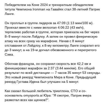
Победителем на Коне 2024 и трехкратным обладателем
титула Чемпиона Ironman на Гавайях стал 38-летний Патрик
Ланге.
Он проплыл в группе лидеров за 47:09 (1:13 мин/100 м).
Проехал вместе с ними велоэтап 4:06:22 (43 км/ч),
терпеливо работая в группе, которая приехала на бег через
8–9 минут после Лэйдлоу. А затем он провел феерическую
атаку на всех сразу на марафоне. Начав с 8 минут
отставания от Лэйдлоу, к 8-му километру Ланге сократил его
до 3 минут, а на 19-м догнал обезвоженного и перегретого
Сэма.
Обогнав француза, он сохранил скорость все 42,2 км и
финишировал марафон за 2:37 (3:44 мин/км). Его общий
результат по всей дистанции — 7 часов 35 минут 53 секунды.
Это новый рекорд Чемпионата Мира в Коне. Предыдущий
рекорд Густава Идена был улучшен на 5 минут.
Как сказал большой любитель триатлона, CTO и со-
основатель omysports.ai Юра: “Я смотрю, Патрик вчера
размотал всех как щенков?”.