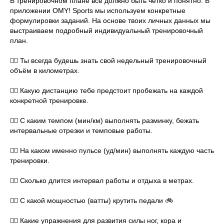
В тренировочном плане все должно быть четко и понятно. В
приложении OMY! Sports мы используем конкретные
формулировки заданий. На основе твоих личных данных мы
выстраиваем подробный индивидуальный тренировочный
план.
⠀
👉🏻 Ты всегда будешь знать свой недельный тренировочный
объём в километрах.
⠀
👉🏻 Какую дистанцию тебе предстоит пробежать на каждой
конкретной тренировке.
⠀
👉🏻 С каким темпом (мин/км) выполнять разминку, бежать
интервальные отрезки и темповые работы.
⠀
👉🏻 На каком именно пульсе (уд/мин) выполнять каждую часть
тренировки.
⠀
👉🏻 Сколько длится интервал работы и отдыха в метрах.
⠀
👉🏻 С какой мощностью (ватты) крутить педали 🚲
⠀
👉🏻 Какие упражнения для развития силы ног, кора и